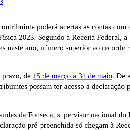
s
o contribuinte poderá acertas as contas co
sica 2023. Segundo a Receita Federal, a 
es neste ano, número superior ao recorde 
o prazo, de
15 de março a 31 de maio
. De 
ntribuintes possam ter acesso à declaraçã
rnandes da Fonseca, supervisor nacional d
claração pré-preenchida só chegam à Recei