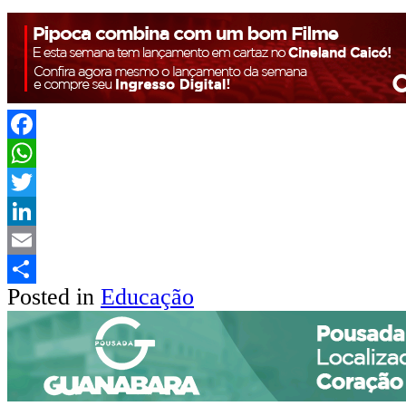
Facebook
WhatsApp
Twitter
LinkedIn
Email
Posted in
Educação
Share