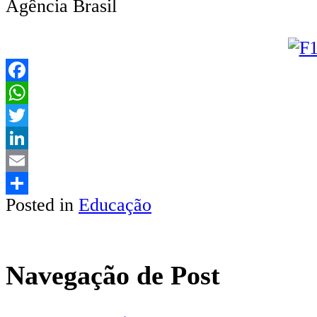
Agência Brasil
Facebook
WhatsApp
Twitter
LinkedIn
Email
Posted in
Educação
Share
Navegação de Post