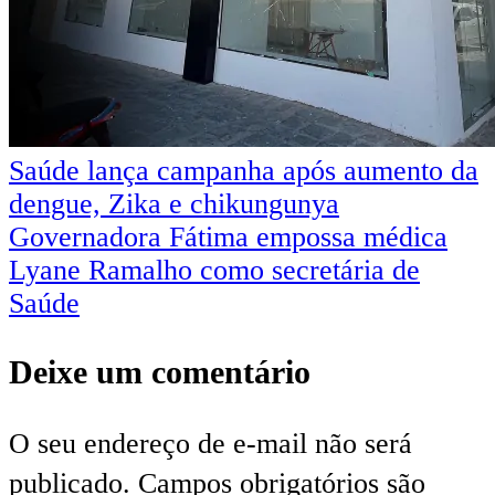
Navegação
Saúde lança campanha após aumento da
dengue, Zika e chikungunya
de
Governadora Fátima empossa médica
Post
Lyane Ramalho como secretária de
Saúde
Deixe um comentário
O seu endereço de e-mail não será
publicado.
Campos obrigatórios são