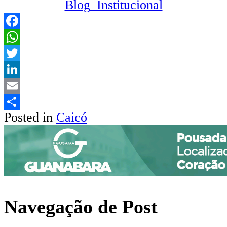
Facebook
WhatsApp
Twitter
LinkedIn
Email
Posted in
Caicó
Share
Navegação de Post