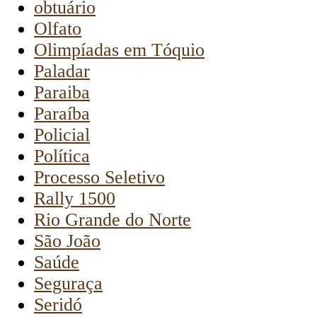
obtuário
Olfato
Olimpíadas em Tóquio
Paladar
Paraiba
Paraíba
Policial
Política
Processo Seletivo
Rally 1500
Rio Grande do Norte
São João
Saúde
Seguraça
Seridó