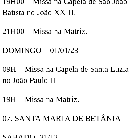
19
H
00
–
Missa
na Capela de São João
Batista no João XXIII,
21
H
00
–
M
issa na Matriz.
D
OMINGO –
01/01/23
09
H
–
M
issa na Capela de Santa Luzia
no João Paulo II
19
H
– M
issa na Matriz.
07.
SANTA MARTA DE BETÂNIA
SÁBADO, 31/12