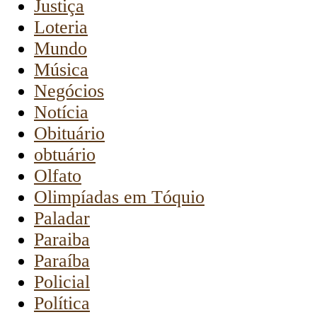
Justiça
Loteria
Mundo
Música
Negócios
Notícia
Obituário
obtuário
Olfato
Olimpíadas em Tóquio
Paladar
Paraiba
Paraíba
Policial
Política