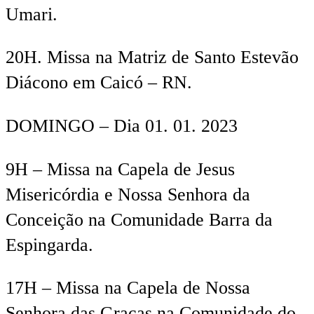
Umari
.
20
H
. Missa na Matriz de Santo Estevão
Diácono em Caicó – RN.
DOMINGO –
Dia
01
.
01
. 202
3
9
H
–
Missa na Capela de Jesus
Misericórdia e Nossa Senhora da
Conceição na Comunidade Barra da
Espingarda.
17
H
–
Missa na Capela de Nossa
Senhora das Graças na Comunidade do