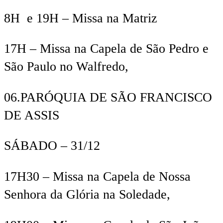
8
H e
19H
– Missa na Matriz
17
H
–
Missa
na
Capela de São Pedro e
São Paulo no
Walfredo
,
06.
PARÓQUIA DE SÃO FRANCISCO
DE ASSIS
SÁBADO –
31/12
17
H
30
–
M
issa
na Capela de Nossa
Senhora da Glória na Soledade,