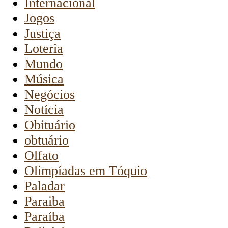
Internacional
Jogos
Justiça
Loteria
Mundo
Música
Negócios
Notícia
Obituário
obtuário
Olfato
Olimpíadas em Tóquio
Paladar
Paraiba
Paraíba