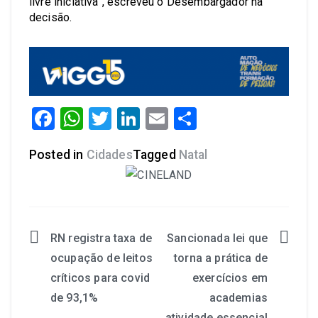
livre iniciativa”, escreveu o Desembargador na
decisão.
Facebook
WhatsApp
Twitter
LinkedIn
Email
Share
Posted in
Cidades
Tagged
Natal
RN registra taxa de
Sancionada lei que
ocupação de leitos
torna a prática de
críticos para covid
exercícios em
de 93,1%
academias
atividade essencial