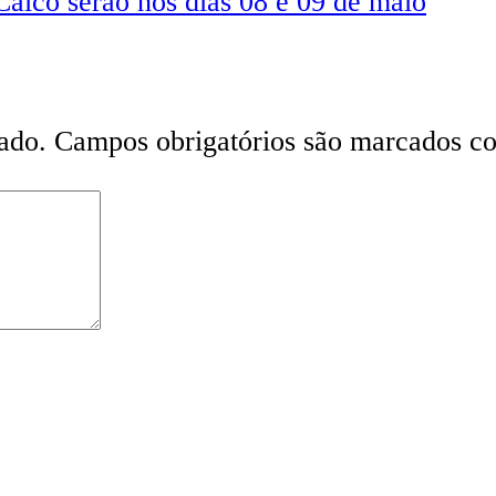
aicó serão nos dias 08 e 09 de maio
ado.
Campos obrigatórios são marcados 