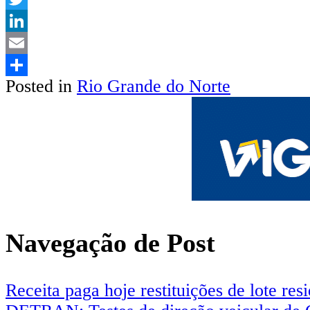
Twitter
LinkedIn
Email
Posted in
Rio Grande do Norte
Share
Navegação de Post
Receita paga hoje restituições de lote re