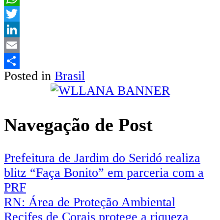
WhatsApp
Twitter
LinkedIn
Email
Posted in
Brasil
Share
Navegação de Post
Prefeitura de Jardim do Seridó realiza
blitz “Faça Bonito” em parceria com a
PRF
RN: Área de Proteção Ambiental
Recifes de Corais protege a riqueza