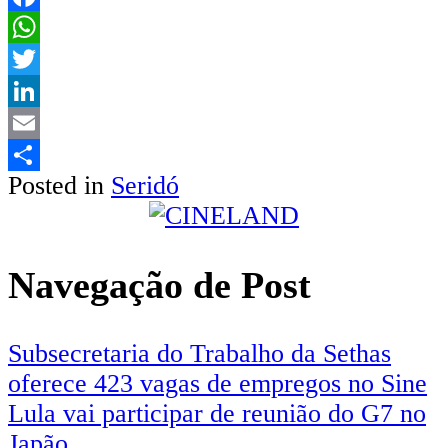
Facebook
WhatsApp
Twitter
LinkedIn
Email
Posted in
Seridó
Share
Navegação de Post
Subsecretaria do Trabalho da Sethas
oferece 423 vagas de empregos no Sine
Lula vai participar de reunião do G7 no
Japão