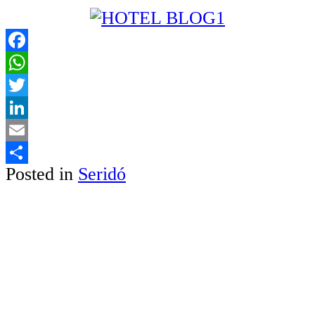
Facebook
WhatsApp
Twitter
LinkedIn
Email
Posted in
Seridó
Share