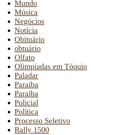
Mundo
Música
Negócios
Notícia
Obituário
obtuário
Olfato
Olimpíadas em Tóquio
Paladar
Paraiba
Paraíba
Policial
Política
Processo Seletivo
Rally 1500