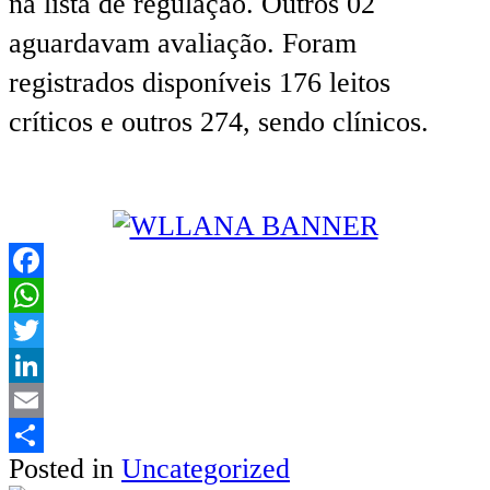
na lista de regulação. Outros 02
aguardavam avaliação. Foram
registrados disponíveis 176 leitos
críticos e outros 274, sendo clínicos.
Facebook
WhatsApp
Twitter
LinkedIn
Email
Posted in
Uncategorized
Share