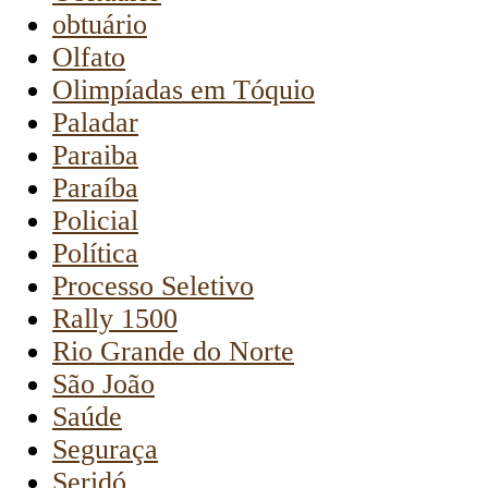
obtuário
Olfato
Olimpíadas em Tóquio
Paladar
Paraiba
Paraíba
Policial
Política
Processo Seletivo
Rally 1500
Rio Grande do Norte
São João
Saúde
Seguraça
Seridó