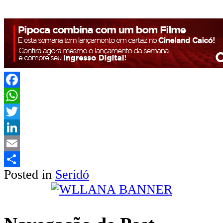
Facebook
WhatsApp
Twitter
LinkedIn
Email
Posted in
Seridó
Share