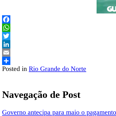
Facebook
WhatsApp
Twitter
LinkedIn
Email
Posted in
Rio Grande do Norte
Share
Navegação de Post
Governo antecipa para maio o pagamento 