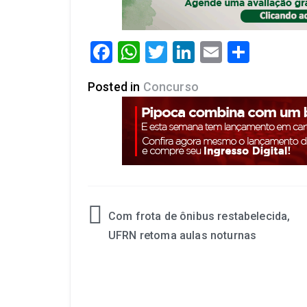
Facebook
WhatsApp
Twitter
LinkedIn
Email
Share
Posted in
Concurso
Com frota de ônibus restabelecida,
UFRN retoma aulas noturnas