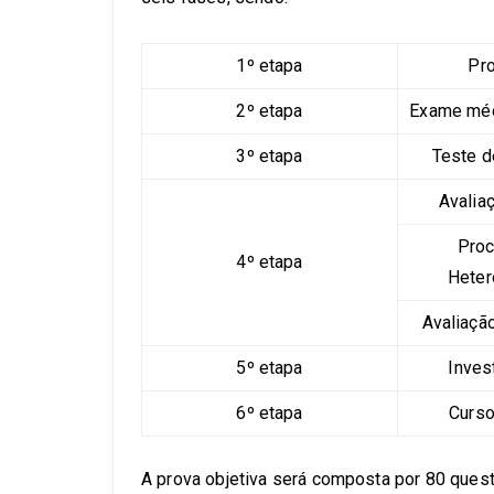
1º etapa
Pro
2º etapa
Exame méd
3º etapa
Teste d
Avalia
Proc
4º etapa
Heter
Avaliaçã
5º etapa
Inves
6º etapa
Curso
A prova objetiva será composta por 80 ques