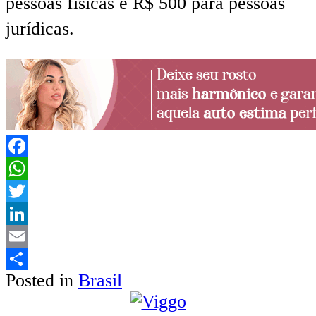
pessoas físicas e R$ 500 para pessoas
jurídicas.
Facebook
WhatsApp
Twitter
LinkedIn
Email
Posted in
Brasil
Share