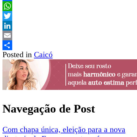
Facebook
WhatsApp
Twitter
LinkedIn
Email
Posted in
Caicó
Share
Navegação de Post
Com chapa única, eleição para a nova