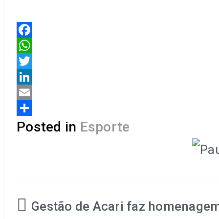
Facebook
WhatsApp
Twitter
LinkedIn
Email
Share
Posted in
Esporte
Gestão de Acari faz homenagem 