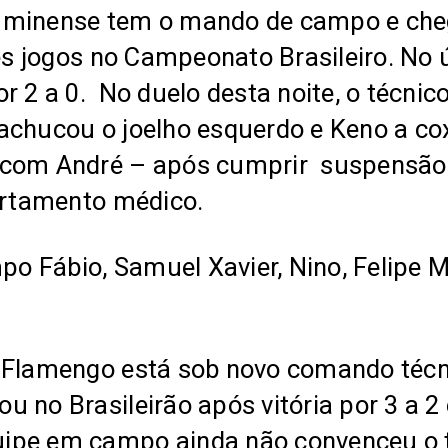
uminense tem o mando de campo e che
ês jogos no Campeonato Brasileiro. No ú
 2 a 0. No duelo desta noite, o técnico
achucou o joelho esquerdo e Keno a cox
 com André – após cumprir suspensão 
partamento médico.
mpo Fábio, Samuel Xavier, Nino, Felipe 
o Flamengo está sob novo comando téc
 no Brasileirão após vitória por 3 a 2
ipe em campo ainda não convenceu o to