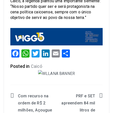
Caicó, a legenda plantou uma importante semente:
“Nosso partido quer ser e será protagonista na
cena política caicoense, sempre com o único
objetivo de servir ao povo da nossa terra.”
Facebook
WhatsApp
Twitter
LinkedIn
Email
Share
Posted in
Caicó
Com recurso na
PRF e SET
ordem de R$ 2
apreendem 84 mil
milhões, Açougue
litros de