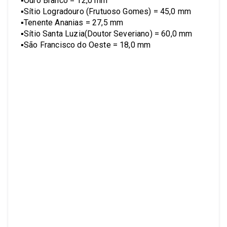
▪︎Ouro Branco = 12,0 mm
▪︎Sítio Logradouro (Frutuoso Gomes) = 45,0 mm
▪︎Tenente Ananias = 27,5 mm
▪︎Sítio Santa Luzia(Doutor Severiano) = 60,0 mm
▪︎São Francisco do Oeste = 18,0 mm