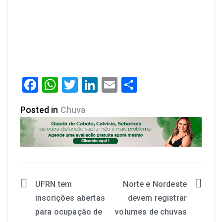
Facebook
WhatsApp
Twitter
LinkedIn
Email
Share
Posted in
Chuva
UFRN tem
Norte e Nordeste
inscrições abertas
devem registrar
para ocupação de
volumes de chuvas