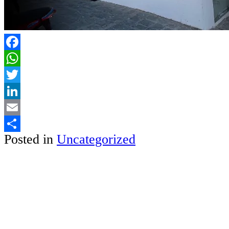
Facebook
WhatsApp
Twitter
LinkedIn
Email
Posted in
Uncategorized
Share