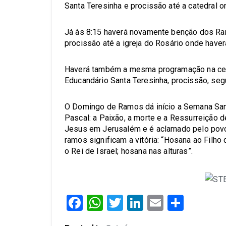
Santa Teresinha e procissão até a catedral 
Já às 8:15 haverá novamente benção dos Ram
procissão até a igreja do Rosário onde haver
Haverá também a mesma programação na celeb
Educandário Santa Teresinha, procissão, seg
O Domingo de Ramos dá início a Semana San
Pascal: a Paixão, a morte e a Ressurreição d
Jesus em Jerusalém e é aclamado pelo povo
ramos significam a vitória: “Hosana ao Filh
o Rei de Israel; hosana nas alturas”.
Facebook
WhatsApp
Twitter
LinkedIn
Email
Share