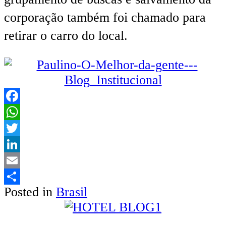
corporação também foi chamado para
retirar o carro do local.
Facebook
WhatsApp
Twitter
LinkedIn
Email
Posted in
Brasil
Share