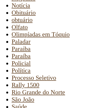
Notícia
Obituário
obtuário
Olfato
Olimpíadas em Tóquio
Paladar
Paraiba
Paraíba
Policial
Política
Processo Seletivo
Rally 1500
Rio Grande do Norte
São João
Saúde