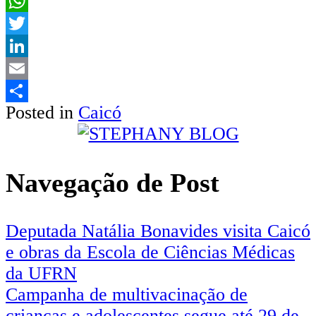
Facebook
WhatsApp
Twitter
LinkedIn
Email
Posted in
Caicó
Share
Navegação de Post
Deputada Natália Bonavides visita Caicó
e obras da Escola de Ciências Médicas
da UFRN
Campanha de multivacinação de
crianças e adolescentes segue até 29 de