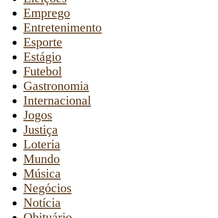
Emprego
Entretenimento
Esporte
Estágio
Futebol
Gastronomia
Internacional
Jogos
Justiça
Loteria
Mundo
Música
Negócios
Notícia
Obituário