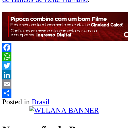
Facebook
WhatsApp
Twitter
LinkedIn
Email
Posted in
Brasil
Share