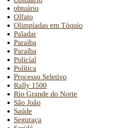
obtuário
Olfato
Olimpíadas em Tóquio
Paladar
Paraiba
Paraíba
Policial
Política
Processo Seletivo
Rally 1500
Rio Grande do Norte
São João
Saúde
Seguraça