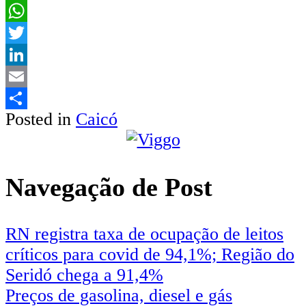
Facebook
WhatsApp
Twitter
LinkedIn
Email
Posted in
Caicó
Share
Navegação de Post
RN registra taxa de ocupação de leitos
críticos para covid de 94,1%; Região do
Seridó chega a 91,4%
Preços de gasolina, diesel e gás