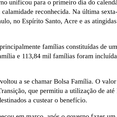
o unificou para o primeiro dia do calendá
 calamidade reconhecida. Na última sexta-
ulo, no Espírito Santo, Acre e as atingida
principalmente famílias constituídas de u
mília e 113,84 mil famílias foram incluída
 voltou a se chamar Bolsa Família. O valo
nsição, que permitiu a utilização de até 
estinados a custear o benefício.
eçou em março, após o governo fazer um 