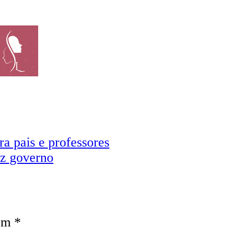
a pais e professores
iz governo
com
*