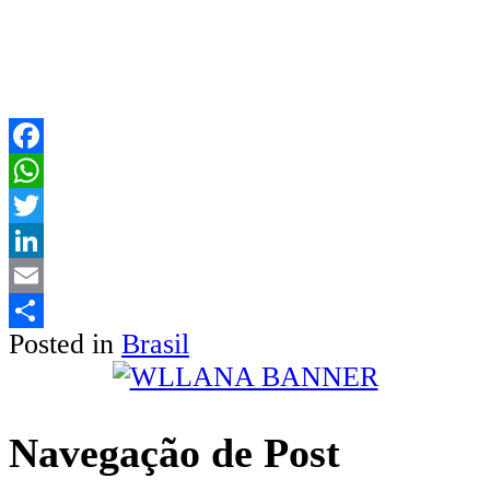
Facebook
WhatsApp
Twitter
LinkedIn
Email
Posted in
Brasil
Share
Navegação de Post