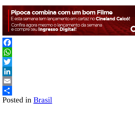
Facebook
WhatsApp
Twitter
LinkedIn
Email
Posted in
Brasil
Share