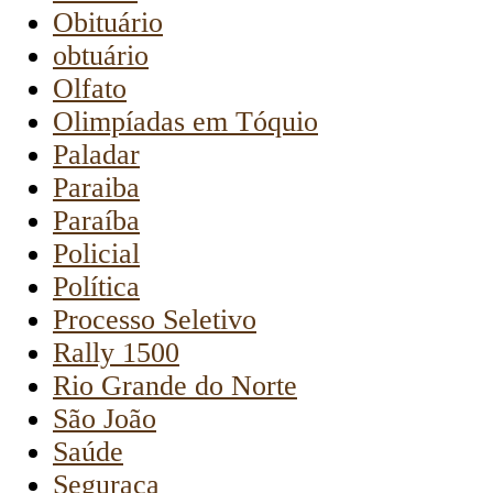
Obituário
obtuário
Olfato
Olimpíadas em Tóquio
Paladar
Paraiba
Paraíba
Policial
Política
Processo Seletivo
Rally 1500
Rio Grande do Norte
São João
Saúde
Seguraça