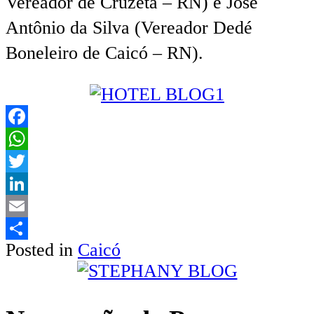
Vereador de Cruzeta – RN) e José
Antônio da Silva (Vereador Dedé
Boneleiro de Caicó – RN).
Facebook
WhatsApp
Twitter
LinkedIn
Email
Posted in
Caicó
Share