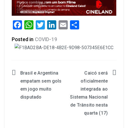
Facebook
WhatsApp
Twitter
LinkedIn
Email
Share
Posted in
COVID-19
Brasil e Argentina
Caicó será
empatam sem gols
oficialmente
em jogo muito
integrada ao
disputado
Sistema Nacional
de Trânsito nesta
quarta (17)