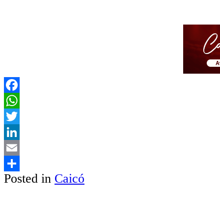
Facebook
WhatsApp
Twitter
LinkedIn
Email
Posted in
Caicó
Share