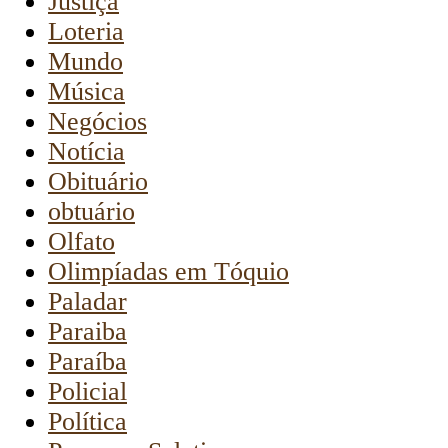
Justiça
Loteria
Mundo
Música
Negócios
Notícia
Obituário
obtuário
Olfato
Olimpíadas em Tóquio
Paladar
Paraiba
Paraíba
Policial
Política