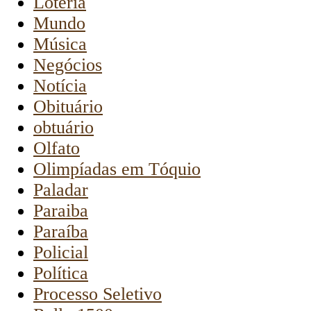
Loteria
Mundo
Música
Negócios
Notícia
Obituário
obtuário
Olfato
Olimpíadas em Tóquio
Paladar
Paraiba
Paraíba
Policial
Política
Processo Seletivo