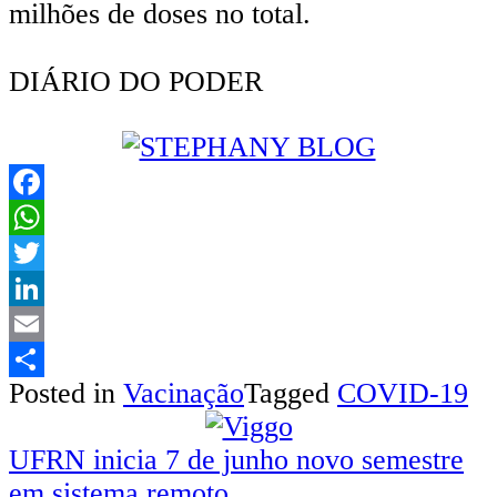
milhões de doses no total.
DIÁRIO DO PODER
Facebook
WhatsApp
Twitter
LinkedIn
Email
Posted in
Vacinação
Tagged
COVID-19
Share
Navegação
UFRN inicia 7 de junho novo semestre
em sistema remoto