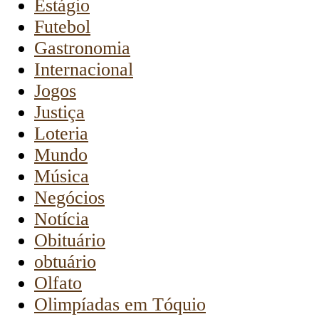
Estágio
Futebol
Gastronomia
Internacional
Jogos
Justiça
Loteria
Mundo
Música
Negócios
Notícia
Obituário
obtuário
Olfato
Olimpíadas em Tóquio