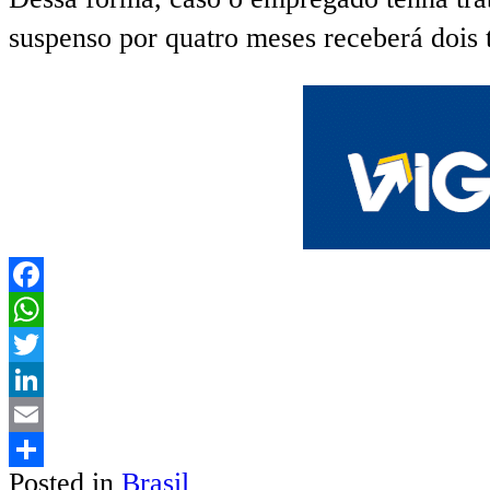
suspenso por quatro meses receberá dois 
Facebook
WhatsApp
Twitter
LinkedIn
Email
Posted in
Brasil
Share