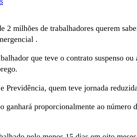
s
 2 milhões de trabalhadores querem saber
ergencial .
alhador que teve o contrato suspenso ou 
prego.
 e Previdência, quem teve jornada reduzida
so ganhará proporcionalmente ao número 
balhado pelo menos 15 dias em oito meses 