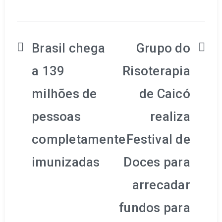
Brasil chega
Grupo do
Navegação
a 139
Risoterapia
de
milhões de
de Caicó
Post
pessoas
realiza
completamente
Festival de
imunizadas
Doces para
arrecadar
fundos para