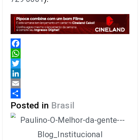
Facebook
WhatsApp
Twitter
LinkedIn
Email
Share
Posted in
Brasil