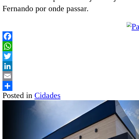
Fernando por onde passar.
Facebook
WhatsApp
Twitter
LinkedIn
Email
Posted in
Cidades
Share