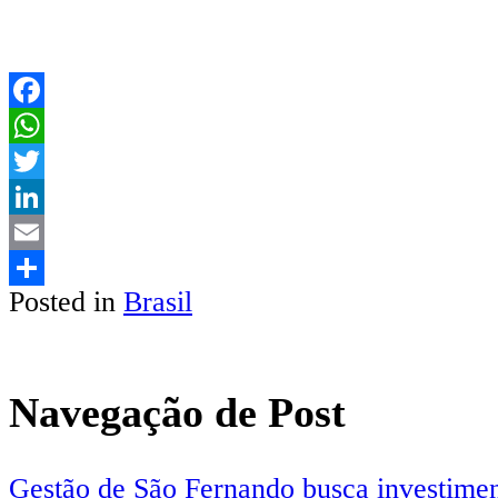
Facebook
WhatsApp
Twitter
LinkedIn
Email
Posted in
Brasil
Share
Navegação de Post
Gestão de São Fernando busca investimen