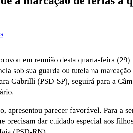
e à marcação de férias a 
s
ovou em reunião desta quarta-feira (29) p
cia sob sua guarda ou tutela na marcação 
ara Gabrilli (PSD-SP), seguirá para a Câm
ário.
o, apresentou parecer favorável. Para a se
e precisam dar cuidado especial aos filhos
 Maia (PSD-RN).