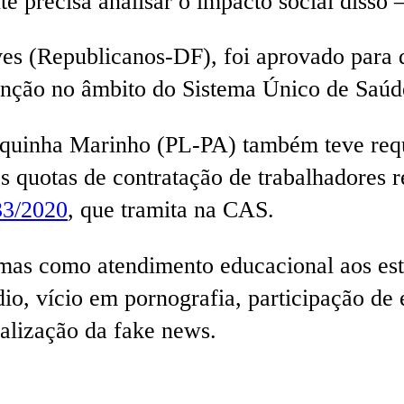
te precisa analisar o impacto social disso
es (Republicanos-DF), foi aprovado para d
venção no âmbito do Sistema Único de Saú
quinha Marinho (PL-PA) também teve requ
 quotas de contratação de trabalhadores r
33/2020
, que tramita na CAS.
mas como atendimento educacional aos est
dio, vício em pornografia, participação d
alização da fake news.