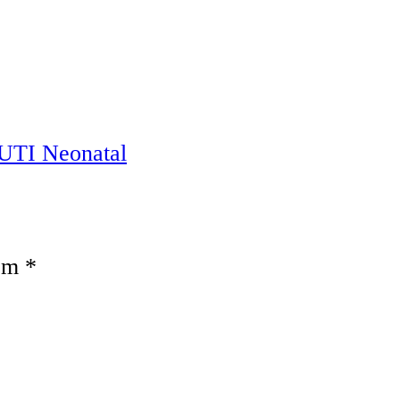
e UTI Neonatal
com
*