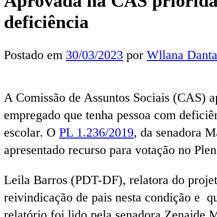
Aprovada na CAS prioridad
deficiência
Postado em
30/03/2023
por
Wllana Danta
A Comissão de Assuntos Sociais (CAS) apr
empregado que tenha pessoa com deficiên
escolar. O
PL 1.236/2019
, da senadora M
apresentado recurso para votação no Plen
Leila Barros (PDT-DF), relatora do projet
reivindicação de pais nesta condição e qu
relatório foi lido pela senadora Zenaide