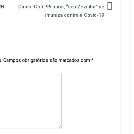
RN
Caicó: Com 96 anos, “seu Zezinho” se
imuniza contra a Covid-19
.
Campos obrigatórios são marcados com
*