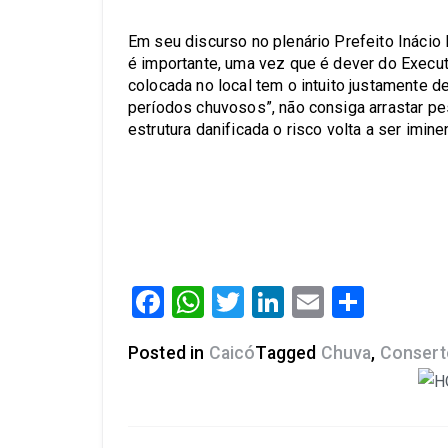
Em seu discurso no plenário Prefeito Inácio 
é importante, uma vez que é dever do Execut
colocada no local tem o intuito justamente d
períodos chuvosos”, não consiga arrastar pes
estrutura danificada o risco volta a ser imine
Facebook
WhatsApp
Twitter
LinkedIn
Email
Share
Posted in
Caicó
Tagged
Chuva
,
Consert