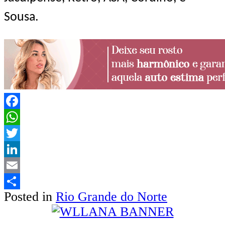
Sousa.
Facebook
WhatsApp
Twitter
LinkedIn
Email
Posted in
Rio Grande do Norte
Share