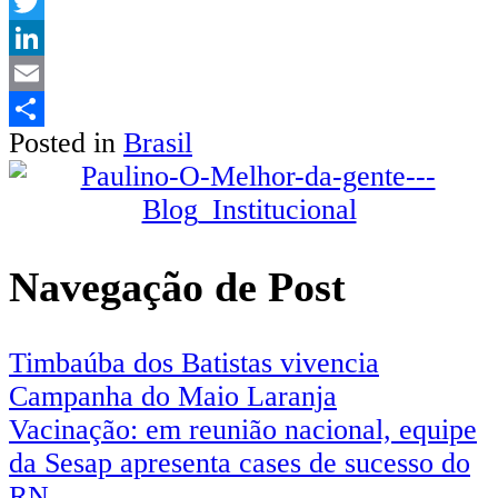
WhatsApp
Twitter
LinkedIn
Email
Posted in
Brasil
Share
Navegação de Post
Timbaúba dos Batistas vivencia
Campanha do Maio Laranja
Vacinação: em reunião nacional, equipe
da Sesap apresenta cases de sucesso do
RN