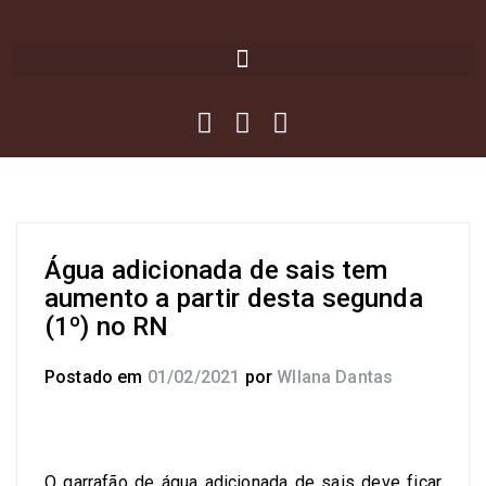
Água adicionada de sais tem
aumento a partir desta segunda
(1º) no RN
Postado em
01/02/2021
por
Wllana Dantas
O garrafão de água adicionada de sais deve ficar