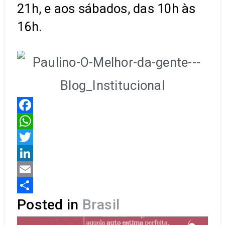
21h, e aos sábados, das 10h às
16h.
Facebook
WhatsApp
Twitter
LinkedIn
Email
Share
Posted in
Brasil