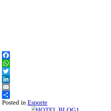
Facebook
WhatsApp
Twitter
LinkedIn
Email
Posted in
Esporte
Share