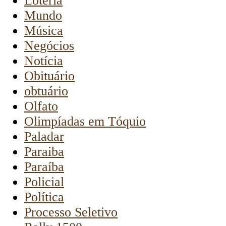
Loteria
Mundo
Música
Negócios
Notícia
Obituário
obtuário
Olfato
Olimpíadas em Tóquio
Paladar
Paraiba
Paraíba
Policial
Política
Processo Seletivo