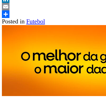
LinkedIn
Email
Posted in
Futebol
Share